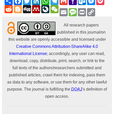
Mail
Reddit
Blogger
Digg
Mendeley
LiveJournal
WeChat
Email
Message
Print
Copy
Link
All research papers
published in this journal/on
this website are openly accessible and licensed under
Creative Commons Attribution-ShareAlike 4.0
International License
; accordingly, any user can read,
download, copy, distribute, print, search, or link to the
full texts of the authors/researchers submitted and
published articles, crawl them for indexing, pass them
as data to any software, or use them for any other lawful
purpose. The journal is fulfilling the
DOAJ
's definition of
open access.