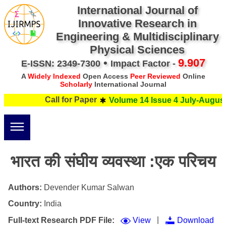
International Journal of
Innovative Research in
Engineering & Multidisciplinary
Physical Sciences
•
9.907
E-ISSN: 2349-7300
Impact Factor -
A
Widely Indexed
Open Access
Peer Reviewed
Online
Scholarly
International Journal
Call for Paper
Volume 14 Issue 4 July-August 
भारत की संघीय व्यवस्था :एक परिचय
Authors:
Devender Kumar Salwan
Country:
India
|
Full-text Research PDF File:
View
Download