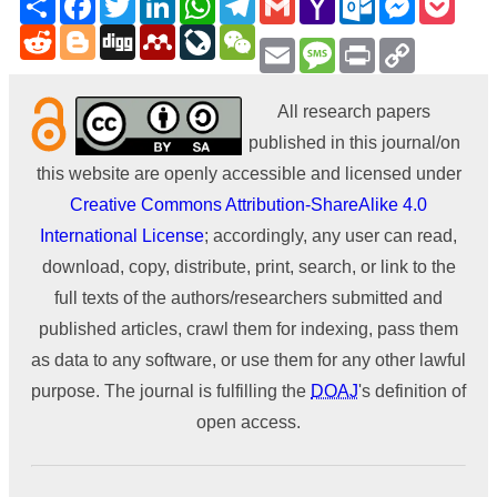
Mail
Reddit
Blogger
Digg
Mendeley
LiveJournal
WeChat
Email
Message
Print
Copy
Link
All research papers
published in this journal/on
this website are openly accessible and licensed under
Creative Commons Attribution-ShareAlike 4.0
International License
; accordingly, any user can read,
download, copy, distribute, print, search, or link to the
full texts of the authors/researchers submitted and
published articles, crawl them for indexing, pass them
as data to any software, or use them for any other lawful
purpose. The journal is fulfilling the
DOAJ
's definition of
open access.